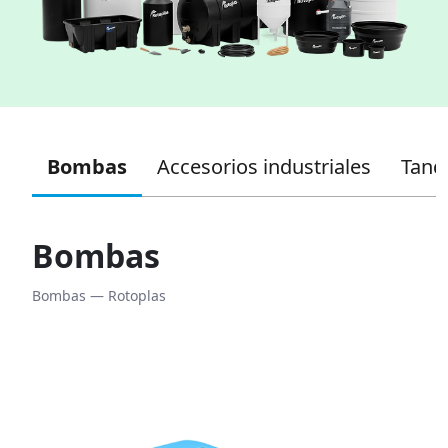
as
Bombas
Accesorios industriales
Tanq
Bombas
Bombas — Rotoplas